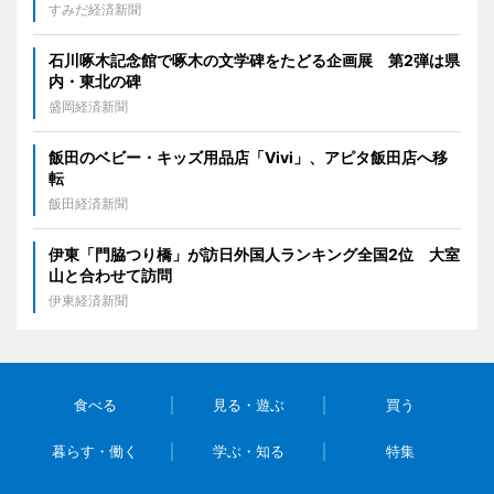
すみだ経済新聞
石川啄木記念館で啄木の文学碑をたどる企画展 第2弾は県
内・東北の碑
盛岡経済新聞
飯田のベビー・キッズ用品店「Vivi」、アピタ飯田店へ移
転
飯田経済新聞
伊東「門脇つり橋」が訪日外国人ランキング全国2位 大室
山と合わせて訪問
伊東経済新聞
食べる
見る・遊ぶ
買う
暮らす・働く
学ぶ・知る
特集