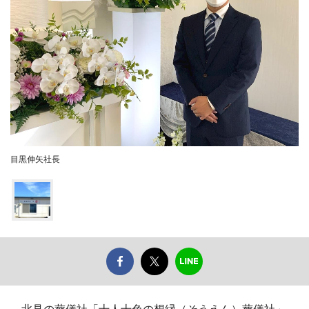
目黒伸矢社長
北見の葬儀社「十人十色の想縁（そうえん）葬儀社」