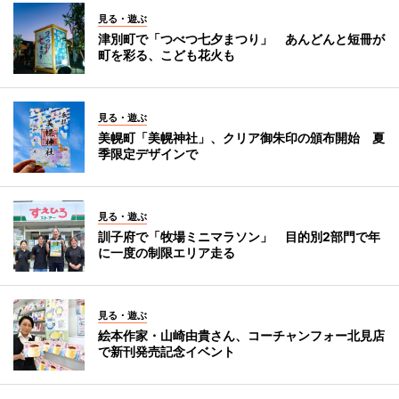
見る・遊ぶ
津別町で「つべつ七夕まつり」 あんどんと短冊が
町を彩る、こども花火も
見る・遊ぶ
美幌町「美幌神社」、クリア御朱印の頒布開始 夏
季限定デザインで
見る・遊ぶ
訓子府で「牧場ミニマラソン」 目的別2部門で年
に一度の制限エリア走る
見る・遊ぶ
絵本作家・山崎由貴さん、コーチャンフォー北見店
で新刊発売記念イベント