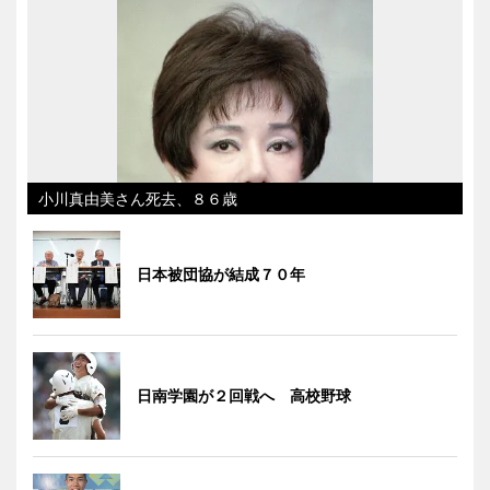
小川真由美さん死去、８６歳
日本被団協が結成７０年
日南学園が２回戦へ 高校野球