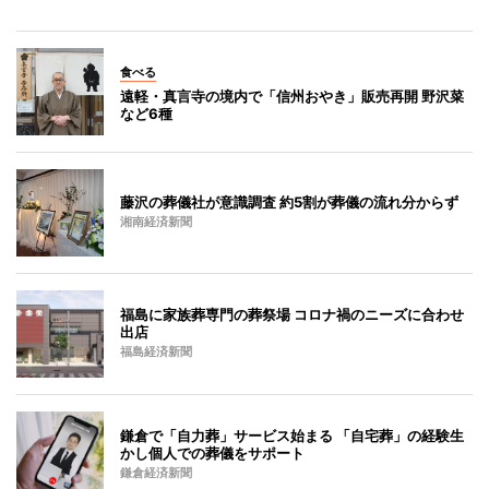
食べる
遠軽・真言寺の境内で「信州おやき」販売再開 野沢菜
など6種
藤沢の葬儀社が意識調査 約5割が葬儀の流れ分からず
湘南経済新聞
福島に家族葬専門の葬祭場 コロナ禍のニーズに合わせ
出店
福島経済新聞
鎌倉で「自力葬」サービス始まる 「自宅葬」の経験生
かし個人での葬儀をサポート
鎌倉経済新聞