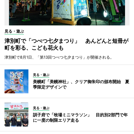
見る・遊ぶ
津別町で「つべつ七夕まつり」 あんどんと短冊が
町を彩る、こども花火も
津別町で8月1日、「第13回つべつ七夕まつり」が開催される。
見る・遊ぶ
美幌町「美幌神社」、クリア御朱印の頒布開始 夏
季限定デザインで
見る・遊ぶ
訓子府で「牧場ミニマラソン」 目的別2部門で年
に一度の制限エリア走る