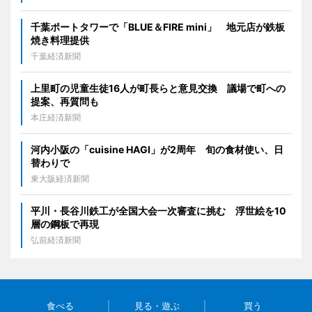
千葉ポートタワーで「BLUE＆FIRE mini」 地元店が鉄板
焼き料理提供
千葉経済新聞
上里町の児童生徒16人が町長らと意見交換 議場で町への
提案、再質問も
本庄経済新聞
河内小阪の「cuisine HAGI」が2周年 旬の食材使い、日
替わりで
東大阪経済新聞
平川・長谷川鉄工が全国大会一次審査に挑む 浮世絵を10
層の鋼板で再現
弘前経済新聞
食べる
見る・遊ぶ
買う