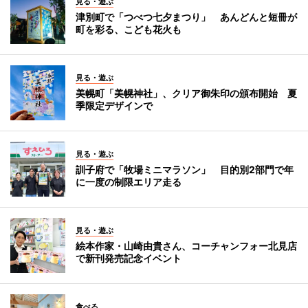
見る・遊ぶ
津別町で「つべつ七夕まつり」 あんどんと短冊が
町を彩る、こども花火も
見る・遊ぶ
美幌町「美幌神社」、クリア御朱印の頒布開始 夏
季限定デザインで
見る・遊ぶ
訓子府で「牧場ミニマラソン」 目的別2部門で年
に一度の制限エリア走る
見る・遊ぶ
絵本作家・山崎由貴さん、コーチャンフォー北見店
で新刊発売記念イベント
食べる