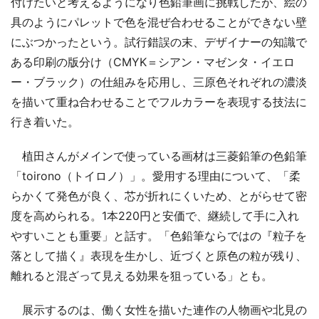
付けたいと考えるようになり色鉛筆画に挑戦したが、絵の
具のようにパレットで色を混ぜ合わせることができない壁
にぶつかったという。試行錯誤の末、デザイナーの知識で
ある印刷の版分け（CMYK＝シアン・マゼンタ・イエロ
ー・ブラック）の仕組みを応用し、三原色それぞれの濃淡
を描いて重ね合わせることでフルカラーを表現する技法に
行き着いた。
植田さんがメインで使っている画材は三菱鉛筆の色鉛筆
「toirono（トイロノ）」。愛用する理由について、「柔
らかくて発色が良く、芯が折れにくいため、とがらせて密
度を高められる。1本220円と安価で、継続して手に入れ
やすいことも重要」と話す。「色鉛筆ならではの『粒子を
落として描く』表現を生かし、近づくと原色の粒が残り、
離れると混ざって見える効果を狙っている」とも。
展示するのは、働く女性を描いた連作の人物画や北見の