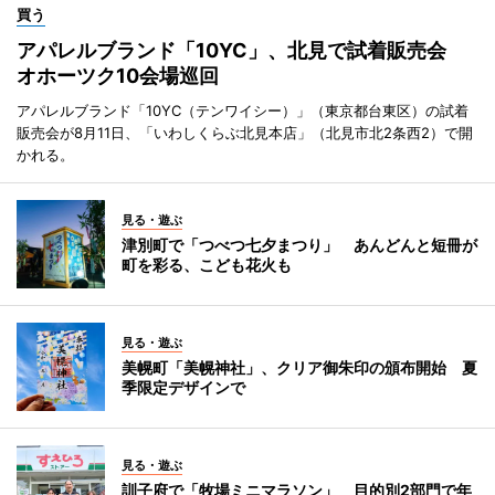
買う
アパレルブランド「10YC」、北見で試着販売会
オホーツク10会場巡回
アパレルブランド「10YC（テンワイシー）」（東京都台東区）の試着
販売会が8月11日、「いわしくらぶ北見本店」（北見市北2条西2）で開
かれる。
見る・遊ぶ
津別町で「つべつ七夕まつり」 あんどんと短冊が
町を彩る、こども花火も
見る・遊ぶ
美幌町「美幌神社」、クリア御朱印の頒布開始 夏
季限定デザインで
見る・遊ぶ
訓子府で「牧場ミニマラソン」 目的別2部門で年