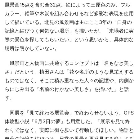
風景画15点を含む全32点。絵によって三原色のみ、フル
カラー、鉛筆や木炭を組み合わせるなど多彩な表現を使用
して描いている。北見の風景画は主にここ3年の「自身の
記憶と結びつく何気ない場所」を描いたが、「来場者に実
際の景色を探してもらいたい」という思いから、具体的な
場所は明かしていない。
風景画と人物画に共通するコンセプトは「名もなき美し
さ」だという。植田さんは「花や名所のような見栄えする
ものではなく、そこに積み重なった人々の記憶や、内側か
らにじみ出る『名前の付かない美しさ』を描いた」と話
す。
同展を「見て終わる展覧会」で終わらせないよう、GPS
体験型小説「6月3日の夢」も用意した。「展示を見て終
わりではなく、実際に街を歩いて行動してほしい。物語と
自分の記憶を結びつけ、日常の風景を再発見する楽しさを