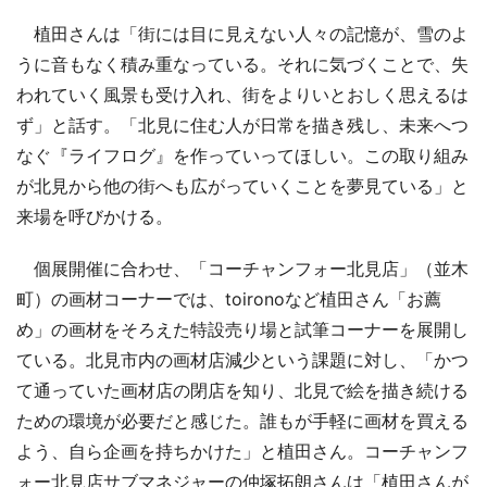
植田さんは「街には目に見えない人々の記憶が、雪のよ
うに音もなく積み重なっている。それに気づくことで、失
われていく風景も受け入れ、街をよりいとおしく思えるは
ず」と話す。「北見に住む人が日常を描き残し、未来へつ
なぐ『ライフログ』を作っていってほしい。この取り組み
が北見から他の街へも広がっていくことを夢見ている」と
来場を呼びかける。
個展開催に合わせ、「コーチャンフォー北見店」（並木
町）の画材コーナーでは、toironoなど植田さん「お薦
め」の画材をそろえた特設売り場と試筆コーナーを展開し
ている。北見市内の画材店減少という課題に対し、「かつ
て通っていた画材店の閉店を知り、北見で絵を描き続ける
ための環境が必要だと感じた。誰もが手軽に画材を買える
よう、自ら企画を持ちかけた」と植田さん。コーチャンフ
ォー北見店サブマネジャーの仲塚拓朗さんは「植田さんが