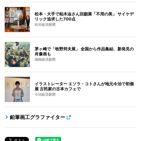
松本・大手で柏木辿さん回顧展「不用の美」 サイケデ
リック追求した700点
松本経済新聞
茅ヶ崎で「牧野邦夫展」 全国から作品集結、新発見の
肖像画も
湘南経済新聞
イラストレーター エソラ・コトさんが地元今治で初個
展 古民家の古本カフェで
今治経済新聞
鉛筆画工グラファイター