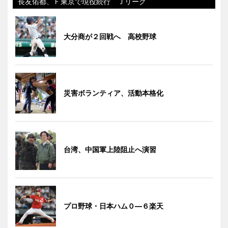
長友佑都、Ｆ東京で現役続行 Ｊリーグ
大分商が２回戦へ 高校野球
災害ボランティア、活動本格化
台湾、中国軍上陸阻止へ演習
プロ野球・日本ハム０―６楽天