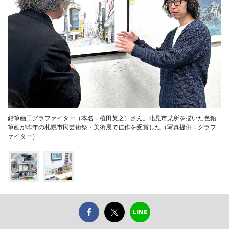
鉛筆画工グラファイター（本名＝植田英之）さん。北見市某所を描いた色鉛
筆画が昨年の札幌市民芸術祭・美術展で佳作を受賞した（写真提供＝グラフ
ァイター）