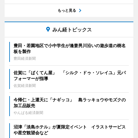
もっと見る
みん経トピックス
豊田・若園地区で小中学生が逢妻男川沿いの遊歩道の樹名
板を製作
豊田経済新聞
佐賀に「ばくてん屋」 「シルク・ドゥ・ソレイユ」元パ
フォーマーが指導
佐賀経済新聞
今帰仁・上運天に「ナギッコ」 島ラッキョウやモズクの
加工品販売
やんばる経済新聞
沼津「淡島ホテル」が夏限定イベント イラストサービス
や星空観望会など