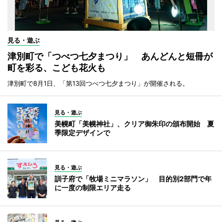
見る・遊ぶ
津別町で「つべつ七夕まつり」 あんどんと短冊が
町を彩る、こども花火も
津別町で8月1日、「第13回つべつ七夕まつり」が開催される。
見る・遊ぶ
美幌町「美幌神社」、クリア御朱印の頒布開始 夏
季限定デザインで
見る・遊ぶ
訓子府で「牧場ミニマラソン」 目的別2部門で年
に一度の制限エリア走る