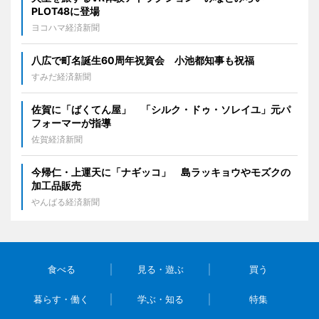
PLOT48に登場
ヨコハマ経済新聞
八広で町名誕生60周年祝賀会 小池都知事も祝福
すみだ経済新聞
佐賀に「ばくてん屋」 「シルク・ドゥ・ソレイユ」元パ
フォーマーが指導
佐賀経済新聞
今帰仁・上運天に「ナギッコ」 島ラッキョウやモズクの
加工品販売
やんばる経済新聞
食べる
見る・遊ぶ
買う
暮らす・働く
学ぶ・知る
特集