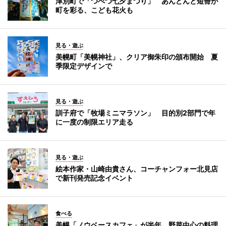
津別町で「つべつ七夕まつり」 あんどんと短冊が
町を彩る、こども花火も
見る・遊ぶ
美幌町「美幌神社」、クリア御朱印の頒布開始 夏
季限定デザインで
見る・遊ぶ
訓子府で「牧場ミニマラソン」 目的別2部門で年
に一度の制限エリア走る
見る・遊ぶ
絵本作家・山崎由貴さん、コーチャンフォー北見店
で新刊発売記念イベント
食べる
美幌「ノウベースカフェ」が半年 野菜中心の料理