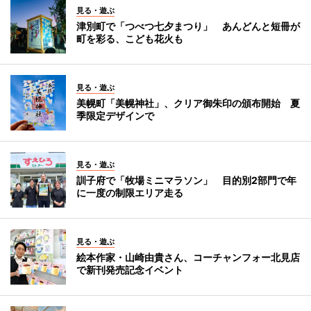
見る・遊ぶ
津別町で「つべつ七夕まつり」 あんどんと短冊が
町を彩る、こども花火も
見る・遊ぶ
美幌町「美幌神社」、クリア御朱印の頒布開始 夏
季限定デザインで
見る・遊ぶ
訓子府で「牧場ミニマラソン」 目的別2部門で年
に一度の制限エリア走る
見る・遊ぶ
絵本作家・山崎由貴さん、コーチャンフォー北見店
で新刊発売記念イベント