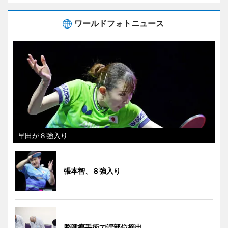
ワールドフォトニュース
早田が８強入り
張本智、８強入り
脳腫瘍手術で誤部位摘出