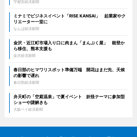
宇都宮経済新聞
ミナミでビジネスイベント「RISE KANSAI」 起業家やク
リエーター一堂に
なんば経済新聞
金沢・近江町市場入り口に肉まん「まんぷく屋」 能登か
ら移住、熊本支援も
金沢経済新聞
春日部のヒマワリスポット準備万端 開花はまだ先、天候
の影響で遅れ
春日部経済新聞
弁天町の「空庭温泉」で夏イベント 妖怪テーマに参加型
ショーや謎解きも
大阪ベイ経済新聞