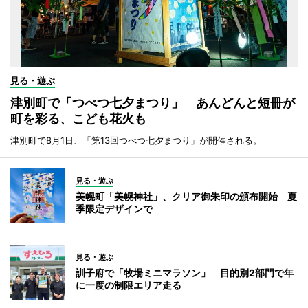
見る・遊ぶ
津別町で「つべつ七夕まつり」 あんどんと短冊が
町を彩る、こども花火も
津別町で8月1日、「第13回つべつ七夕まつり」が開催される。
見る・遊ぶ
美幌町「美幌神社」、クリア御朱印の頒布開始 夏
季限定デザインで
見る・遊ぶ
訓子府で「牧場ミニマラソン」 目的別2部門で年
に一度の制限エリア走る