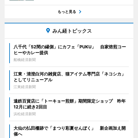
もっと見る
みん経トピックス
八千代「52間の縁側」にカフェ「PUKU」 自家焙煎コー
ヒーやカレー提供
船橋経済新聞
江東・清澄白河の雑貨店、猫アイテム専門店「ネコシカ」
としてリニューアル
江東経済新聞
遠鉄百貨店に「トーキョー煎餅」期間限定ショップ 昨年
12月に続き2回目
浜松経済新聞
大仙の払田柵跡で「まつり彩夏せんぼく」 新企画加え開
催へ