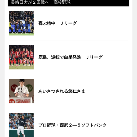
長崎日大が２回戦へ 高校野球
喜ぶ植中 Ｊリーグ
鹿島、逆転で白星発進 Ｊリーグ
あいさつされる悠仁さま
プロ野球・西武２―５ソフトバンク