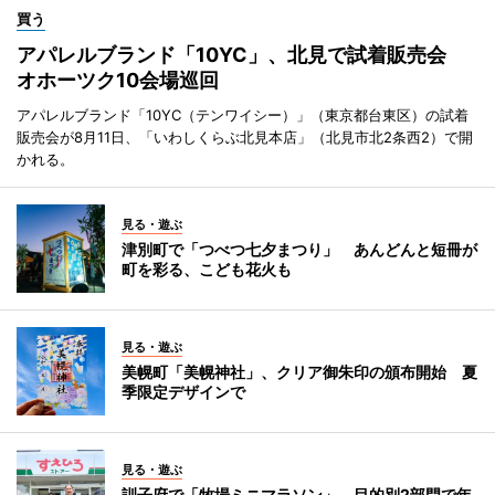
買う
アパレルブランド「10YC」、北見で試着販売会
オホーツク10会場巡回
アパレルブランド「10YC（テンワイシー）」（東京都台東区）の試着
販売会が8月11日、「いわしくらぶ北見本店」（北見市北2条西2）で開
かれる。
見る・遊ぶ
津別町で「つべつ七夕まつり」 あんどんと短冊が
町を彩る、こども花火も
見る・遊ぶ
美幌町「美幌神社」、クリア御朱印の頒布開始 夏
季限定デザインで
見る・遊ぶ
訓子府で「牧場ミニマラソン」 目的別2部門で年