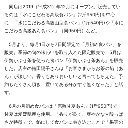
同店は2019（平成31）年12月にオープン。販売してい
るのは「水にこだわる高級食パン」(2斤950円)を中心
に、「水にこだわる高級山型食パン」(1斤540円)や「水に
こだわる高級あん食パン」（同950円）など。
5月より、毎月1日から7日間限定で「月初め食パン」を
販売。季節の旬の味わいを取り入れた限定販売で、5月は
伊勢かぶせ茶を使った食パン「伊勢かぶせ茶あん」を販売
した。店主の館田陽子さんは「お客さまからお茶の餡（あ
ん）が珍しい。香りもありおいしいと言ってもらえた。予
約もたくさん頂き、置いてある分がすぐ無くなった」と話
す。
6月の月初め食パンは「完熟甘夏あん」(1斤950円)で、
甘夏は愛媛県産を使用。「香りが良く、爽やかな甘酸っぱ
さが特徴」で、餡にして食パンに巻き込むことで「果実の