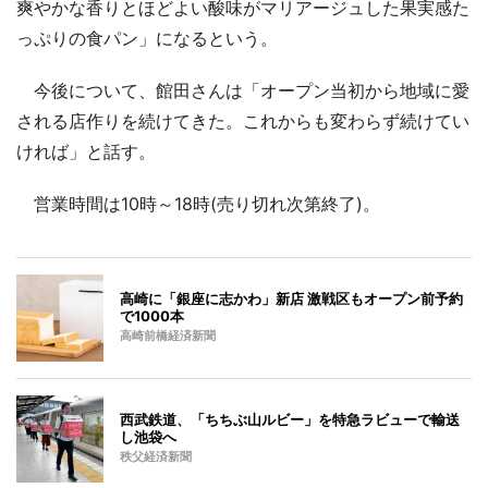
爽やかな香りとほどよい酸味がマリアージュした果実感た
っぷりの食パン」になるという。
今後について、館田さんは「オープン当初から地域に愛
される店作りを続けてきた。これからも変わらず続けてい
ければ」と話す。
営業時間は10時～18時(売り切れ次第終了)。
高崎に「銀座に志かわ」新店 激戦区もオープン前予約
で1000本
高崎前橋経済新聞
西武鉄道、「ちちぶ山ルビー」を特急ラビューで輸送
し池袋へ
秩父経済新聞