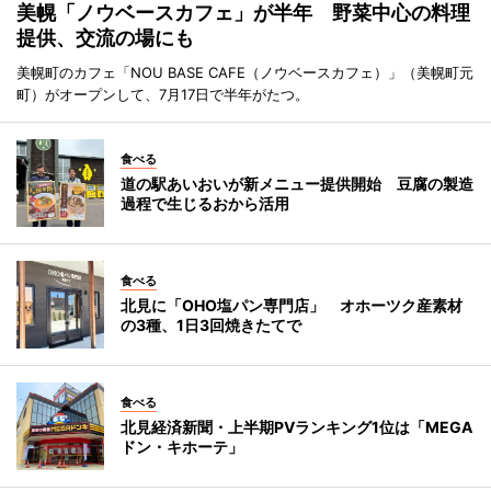
美幌「ノウベースカフェ」が半年 野菜中心の料理
提供、交流の場にも
美幌町のカフェ「NOU BASE CAFE（ノウベースカフェ）」（美幌町元
町）がオープンして、7月17日で半年がたつ。
食べる
道の駅あいおいが新メニュー提供開始 豆腐の製造
過程で生じるおから活用
食べる
北見に「OHO塩パン専門店」 オホーツク産素材
の3種、1日3回焼きたてで
食べる
北見経済新聞・上半期PVランキング1位は「MEGA
ドン・キホーテ」