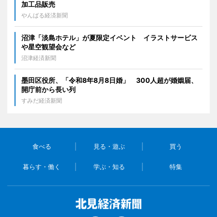
加工品販売
やんばる経済新聞
沼津「淡島ホテル」が夏限定イベント イラストサービス
や星空観望会など
沼津経済新聞
墨田区役所、「令和8年8月8日婚」 300人超が婚姻届、
開庁前から長い列
すみだ経済新聞
食べる
見る・遊ぶ
買う
暮らす・働く
学ぶ・知る
特集