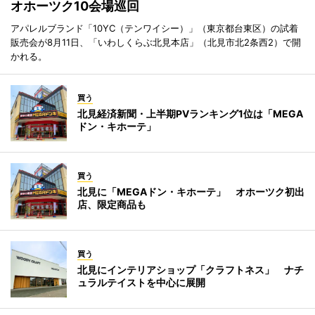
オホーツク10会場巡回
アパレルブランド「10YC（テンワイシー）」（東京都台東区）の試着
販売会が8月11日、「いわしくらぶ北見本店」（北見市北2条西2）で開
かれる。
買う
北見経済新聞・上半期PVランキング1位は「MEGA
ドン・キホーテ」
買う
北見に「MEGAドン・キホーテ」 オホーツク初出
店、限定商品も
買う
北見にインテリアショップ「クラフトネス」 ナチ
ュラルテイストを中心に展開