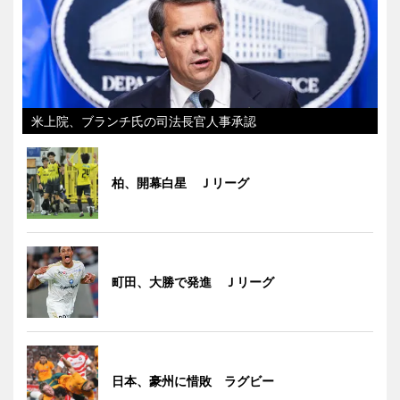
米上院、ブランチ氏の司法長官人事承認
柏、開幕白星 Ｊリーグ
町田、大勝で発進 Ｊリーグ
日本、豪州に惜敗 ラグビー