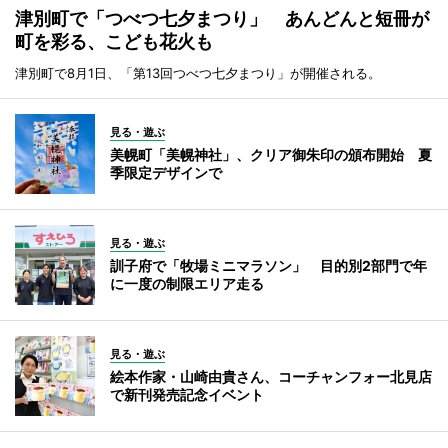
津別町で「つべつ七夕まつり」 あんどんと短冊が
町を彩る、こども花火も
津別町で8月1日、「第13回つべつ七夕まつり」が開催される。
見る・遊ぶ
美幌町「美幌神社」、クリア御朱印の頒布開始 夏
季限定デザインで
見る・遊ぶ
訓子府で「牧場ミニマラソン」 目的別2部門で年
に一度の制限エリア走る
見る・遊ぶ
絵本作家・山崎由貴さん、コーチャンフォー北見店
で新刊発売記念イベント