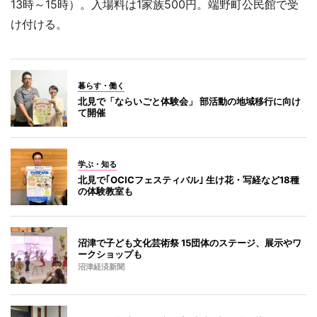
13時～15時）。入場料は1家族500円。端野町公民館で受
け付ける。
暮らす・働く
北見で「ならいごと体験会」 部活動の地域移行に向け
て開催
学ぶ・知る
北見で｢OCICフェスティバル｣ 生け花・写経など18種
の体験教室も
沼津で子ども文化芸術祭 15団体のステージ、展示やワ
ークショップも
沼津経済新聞