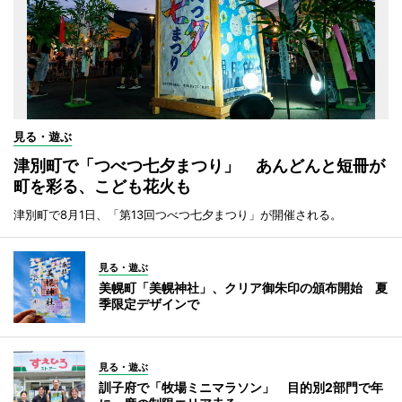
見る・遊ぶ
津別町で「つべつ七夕まつり」 あんどんと短冊が
町を彩る、こども花火も
津別町で8月1日、「第13回つべつ七夕まつり」が開催される。
見る・遊ぶ
美幌町「美幌神社」、クリア御朱印の頒布開始 夏
季限定デザインで
見る・遊ぶ
訓子府で「牧場ミニマラソン」 目的別2部門で年