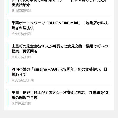
実践法紹介
狭山経済新聞
千葉ポートタワーで「BLUE＆FIRE mini」 地元店が鉄板
焼き料理提供
千葉経済新聞
上里町の児童生徒16人が町長らと意見交換 議場で町への
提案、再質問も
本庄経済新聞
河内小阪の「cuisine HAGI」が2周年 旬の食材使い、日
替わりで
東大阪経済新聞
平川・長谷川鉄工が全国大会一次審査に挑む 浮世絵を10
層の鋼板で再現
弘前経済新聞