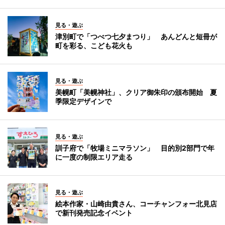
見る・遊ぶ
津別町で「つべつ七夕まつり」 あんどんと短冊が
町を彩る、こども花火も
見る・遊ぶ
美幌町「美幌神社」、クリア御朱印の頒布開始 夏
季限定デザインで
見る・遊ぶ
訓子府で「牧場ミニマラソン」 目的別2部門で年
に一度の制限エリア走る
見る・遊ぶ
絵本作家・山崎由貴さん、コーチャンフォー北見店
で新刊発売記念イベント