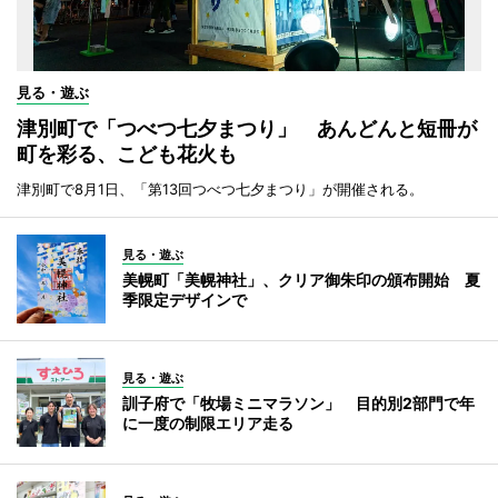
見る・遊ぶ
津別町で「つべつ七夕まつり」 あんどんと短冊が
町を彩る、こども花火も
津別町で8月1日、「第13回つべつ七夕まつり」が開催される。
見る・遊ぶ
美幌町「美幌神社」、クリア御朱印の頒布開始 夏
季限定デザインで
見る・遊ぶ
訓子府で「牧場ミニマラソン」 目的別2部門で年
に一度の制限エリア走る