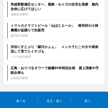
気候変動適応センター、葛飾・セイズの住宅を視察 都内
全体に広げてほしい
葛飾経済新聞
トマトのクラフトビール「ねばとエール」 根羽村の小林
農園が盆踊りで生販売
飯田経済新聞
渋谷にすとぷり「縁日かふぇ」 メンカラたこやきや楽曲
流して育てたイチゴも
シブヤ経済新聞
広島・おりづるタワーで被爆81年特別企画 屋上演奏や手
紙企画も
広島経済新聞
食べる
見る・遊ぶ
買う