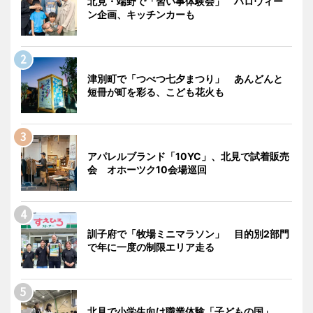
北見・端野で「習い事体験会」 ハロウィー
ン企画、キッチンカーも
津別町で「つべつ七夕まつり」 あんどんと
短冊が町を彩る、こども花火も
アパレルブランド「10YC」、北見で試着販売
会 オホーツク10会場巡回
訓子府で「牧場ミニマラソン」 目的別2部門
で年に一度の制限エリア走る
北見で小学生向け職業体験「子どもの国」