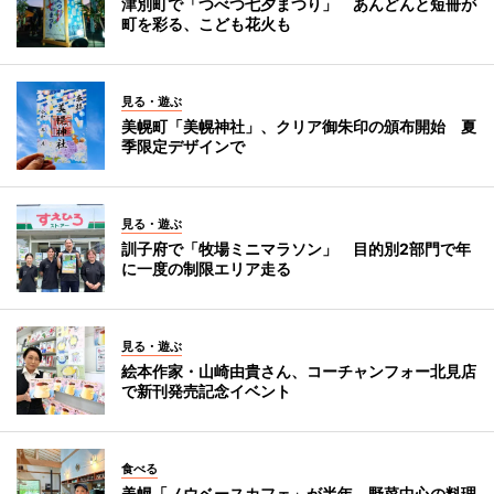
津別町で「つべつ七夕まつり」 あんどんと短冊が
町を彩る、こども花火も
見る・遊ぶ
美幌町「美幌神社」、クリア御朱印の頒布開始 夏
季限定デザインで
見る・遊ぶ
訓子府で「牧場ミニマラソン」 目的別2部門で年
に一度の制限エリア走る
見る・遊ぶ
絵本作家・山崎由貴さん、コーチャンフォー北見店
で新刊発売記念イベント
食べる
美幌「ノウベースカフェ」が半年 野菜中心の料理