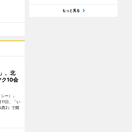
もっと見る
C」、北
ク10会
イシー）」
11日、「い
条西2）で開