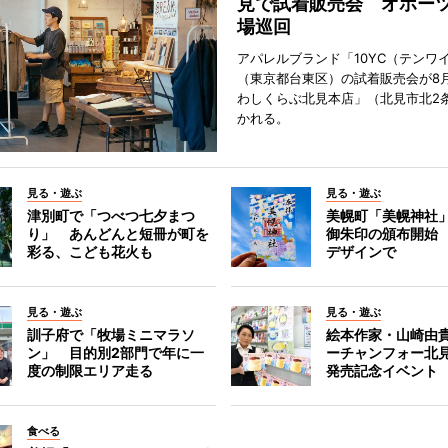
見で試着販売会 オホーツ
場巡回
アパレルブランド「10YC（テンワ
（東京都台東区）の試着販売会が8月
わしくらぶ北見本店」（北見市北2
かれる。
見る・遊ぶ
見る・遊ぶ
津別町で「つべつ七夕まつ
美幌町「美幌神社
り」 あんどんと短冊が町を
御朱印の頒布開始
彩る、こども花火も
デザインで
見る・遊ぶ
見る・遊ぶ
訓子府で「牧場ミニマラソ
絵本作家・山崎由
ン」 目的別2部門で年に一
ーチャンフォー北
度の制限エリア走る
発売記念イベント
食べる