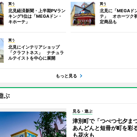
買う
買う
北見経済新聞・上半期PVラン
北見に「MEGAド
キング1位は「MEGAドン・
テ」 オホーツク
キホーテ」
定商品も
買う
北見にインテリアショップ
「クラフトネス」 ナチュラ
ルテイストを中心に展開
もっと見る
遊ぶ
見る・遊ぶ
津別町で「つべつ七夕
あんどんと短冊が町を彩
も花火も