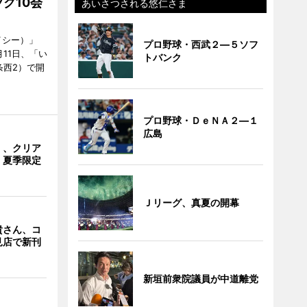
ク10会
あいさつされる悠仁さま
イシー）」
プロ野球・西武２―５ソフ
11日、「い
トバンク
条西2）で開
プロ野球・ＤｅＮＡ２―１
広島
」、クリア
 夏季限定
Ｊリーグ、真夏の開幕
貴さん、コ
見店で新刊
新垣前衆院議員が中道離党