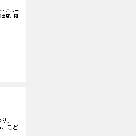
ン・キホー
初出店、限
まつり」
る、こど