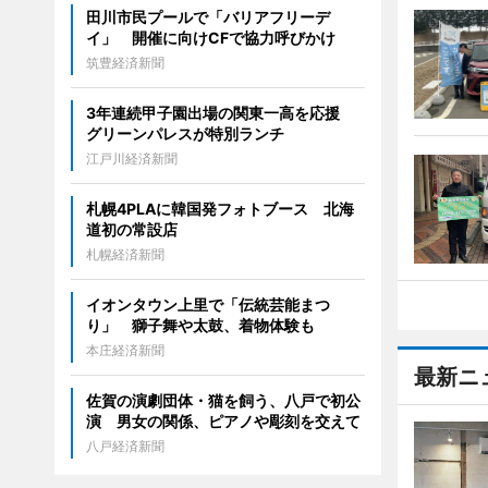
田川市民プールで「バリアフリーデ
イ」 開催に向けCFで協力呼びかけ
筑豊経済新聞
3年連続甲子園出場の関東一高を応援
グリーンパレスが特別ランチ
江戸川経済新聞
札幌4PLAに韓国発フォトブース 北海
道初の常設店
札幌経済新聞
イオンタウン上里で「伝統芸能まつ
り」 獅子舞や太鼓、着物体験も
本庄経済新聞
最新ニ
佐賀の演劇団体・猫を飼う、八戸で初公
演 男女の関係、ピアノや彫刻を交えて
八戸経済新聞