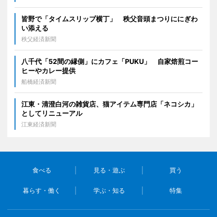
皆野で「タイムスリップ横丁」 秩父音頭まつりににぎわ
い添える
秩父経済新聞
八千代「52間の縁側」にカフェ「PUKU」 自家焙煎コー
ヒーやカレー提供
船橋経済新聞
江東・清澄白河の雑貨店、猫アイテム専門店「ネコシカ」
としてリニューアル
江東経済新聞
食べる
見る・遊ぶ
買う
暮らす・働く
学ぶ・知る
特集