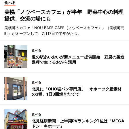
食べる
美幌「ノウベースカフェ」が半年 野菜中心の料理
提供、交流の場にも
美幌町のカフェ「NOU BASE CAFE（ノウベースカフェ）」（美幌町元
町）がオープンして、7月17日で半年がたつ。
食べる
道の駅あいおいが新メニュー提供開始 豆腐の製造
過程で生じるおから活用
食べる
北見に「OHO塩パン専門店」 オホーツク産素材
の3種、1日3回焼きたてで
食べる
北見経済新聞・上半期PVランキング1位は「MEGA
ドン・キホーテ」