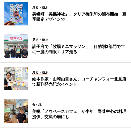
見る・遊ぶ
美幌町「美幌神社」、クリア御朱印の頒布開始 夏
季限定デザインで
見る・遊ぶ
訓子府で「牧場ミニマラソン」 目的別2部門で年
に一度の制限エリア走る
見る・遊ぶ
絵本作家・山崎由貴さん、コーチャンフォー北見店
で新刊発売記念イベント
食べる
美幌「ノウベースカフェ」が半年 野菜中心の料理
提供、交流の場にも