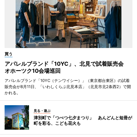
買う
アパレルブランド「10YC」、北見で試着販売会
オホーツク10会場巡回
アパレルブランド「10YC（テンワイシー）」（東京都台東区）の試着
販売会が8月11日、「いわしくらぶ北見本店」（北見市北2条西2）で開
かれる。
見る・遊ぶ
津別町で「つべつ七夕まつり」 あんどんと短冊が
町を彩る、こども花火も