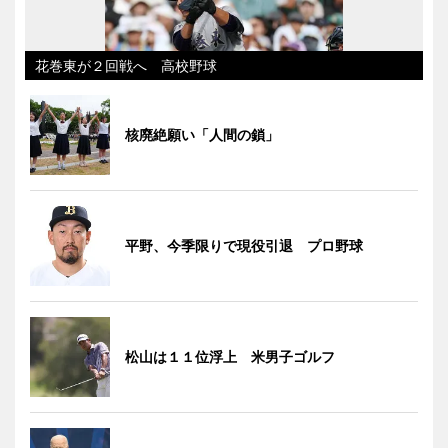
花巻東が２回戦へ 高校野球
核廃絶願い「人間の鎖」
平野、今季限りで現役引退 プロ野球
松山は１１位浮上 米男子ゴルフ