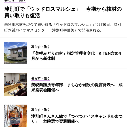
津別町で「ウッドロスマルシェ」 今期から枝材の
買い取りも復活
未利用木材を現金で買い取る「ウッドロスマルシェ」が5月16日、津別
町木質バイオマスセンター（津別町字達美）で開催される。
暮らす・働く
「美幌みどりの村」指定管理者交代 KITEN含め4
月から新体制
暮らす・働く
美幌商議所青年部、まちなか施設の提言発表へ 成
果発表会開催へ
暮らす・働く
津別町さんさん館で「つべつアイスキャンドルまつ
り」 衆院選で翌週開催へ