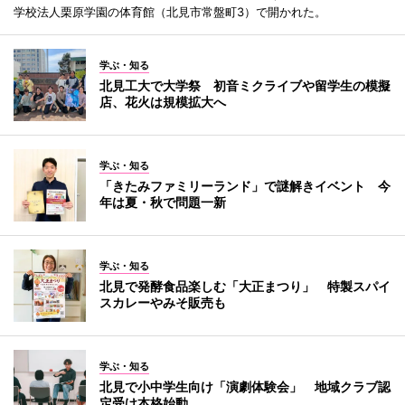
学校法人栗原学園の体育館（北見市常盤町3）で開かれた。
学ぶ・知る
北見工大で大学祭 初音ミクライブや留学生の模擬
店、花火は規模拡大へ
学ぶ・知る
「きたみファミリーランド」で謎解きイベント 今
年は夏・秋で問題一新
学ぶ・知る
北見で発酵食品楽しむ「大正まつり」 特製スパイ
スカレーやみそ販売も
学ぶ・知る
北見で小中学生向け「演劇体験会」 地域クラブ認
定受け本格始動