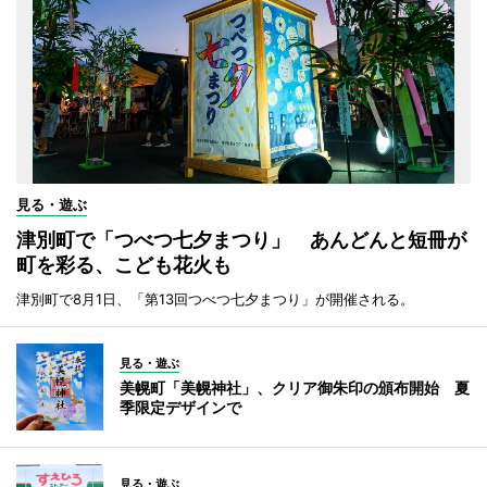
見る・遊ぶ
津別町で「つべつ七夕まつり」 あんどんと短冊が
町を彩る、こども花火も
津別町で8月1日、「第13回つべつ七夕まつり」が開催される。
見る・遊ぶ
美幌町「美幌神社」、クリア御朱印の頒布開始 夏
季限定デザインで
見る・遊ぶ