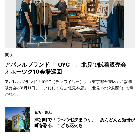
買う
アパレルブランド「10YC」、北見で試着販売会
オホーツク10会場巡回
アパレルブランド「10YC（テンワイシー）」（東京都台東区）の試着
販売会が8月11日、「いわしくらぶ北見本店」（北見市北2条西2）で開
かれる。
見る・遊ぶ
津別町で「つべつ七夕まつり」 あんどんと短冊が
町を彩る、こども花火も