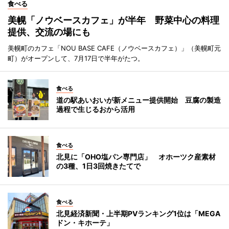
食べる
美幌「ノウベースカフェ」が半年 野菜中心の料理
提供、交流の場にも
美幌町のカフェ「NOU BASE CAFE（ノウベースカフェ）」（美幌町元
町）がオープンして、7月17日で半年がたつ。
食べる
道の駅あいおいが新メニュー提供開始 豆腐の製造
過程で生じるおから活用
食べる
北見に「OHO塩パン専門店」 オホーツク産素材
の3種、1日3回焼きたてで
食べる
北見経済新聞・上半期PVランキング1位は「MEGA
ドン・キホーテ」