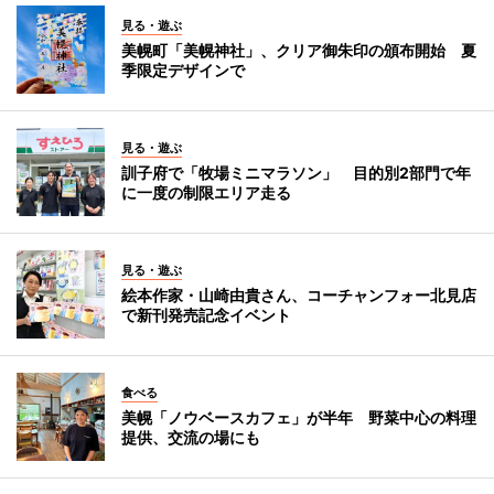
見る・遊ぶ
美幌町「美幌神社」、クリア御朱印の頒布開始 夏
季限定デザインで
見る・遊ぶ
訓子府で「牧場ミニマラソン」 目的別2部門で年
に一度の制限エリア走る
見る・遊ぶ
絵本作家・山崎由貴さん、コーチャンフォー北見店
で新刊発売記念イベント
食べる
美幌「ノウベースカフェ」が半年 野菜中心の料理
提供、交流の場にも