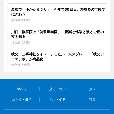
彦根で「ゆかたまつり」 今年で30回目、浴衣姿の市民で
にぎわう
彦根経済新聞
川口・歓喜院で「笑撃演奏怪」 音楽と怪談と漫才で夏の
夜を彩る
川口経済新聞
秩父・三峯神社をイメージしたルームスプレー 「秩父ア
ロマラボ」が商品化
秩父経済新聞
食べる
見る・遊ぶ
買う
暮らす・働く
学ぶ・知る
特集