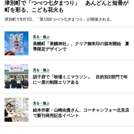
津別町で「つべつ七夕まつり」 あんどんと短冊が
町を彩る、こども花火も
津別町で8月1日、「第13回つべつ七夕まつり」が開催される。
見る・遊ぶ
美幌町「美幌神社」、クリア御朱印の頒布開始 夏
季限定デザインで
見る・遊ぶ
訓子府で「牧場ミニマラソン」 目的別2部門で年
に一度の制限エリア走る
見る・遊ぶ
絵本作家・山崎由貴さん、コーチャンフォー北見店
で新刊発売記念イベント