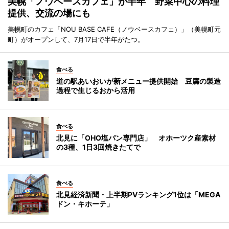
美幌「ノウベースカフェ」が半年 野菜中心の料理
提供、交流の場にも
美幌町のカフェ「NOU BASE CAFE（ノウベースカフェ）」（美幌町元
町）がオープンして、7月17日で半年がたつ。
食べる
道の駅あいおいが新メニュー提供開始 豆腐の製造
過程で生じるおから活用
食べる
北見に「OHO塩パン専門店」 オホーツク産素材
の3種、1日3回焼きたてで
食べる
北見経済新聞・上半期PVランキング1位は「MEGA
ドン・キホーテ」