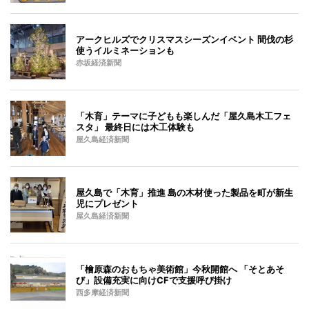
アークヒルズでクリスマスシーズンイベント 間伐の杉
使うイルミネーションも
赤坂経済新聞
「木育」テーマに子どもも楽しんだ「屋久島木工フェ
スタ」 最終日には木工体験も
屋久島経済新聞
屋久島で「木育」推進 島の木材使った製品を町が新生
児にプレゼント
屋久島経済新聞
「檜原森のおもちゃ美術館」今秋開館へ 「そとあそ
び」設備充実に向けCFで支援呼び掛け
西多摩経済新聞