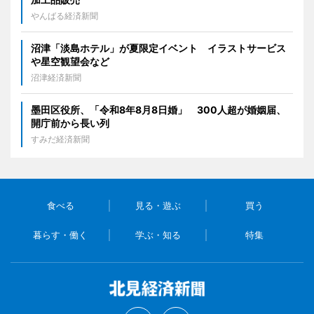
やんばる経済新聞
沼津「淡島ホテル」が夏限定イベント イラストサービス
や星空観望会など
沼津経済新聞
墨田区役所、「令和8年8月8日婚」 300人超が婚姻届、
開庁前から長い列
すみだ経済新聞
食べる
見る・遊ぶ
買う
暮らす・働く
学ぶ・知る
特集