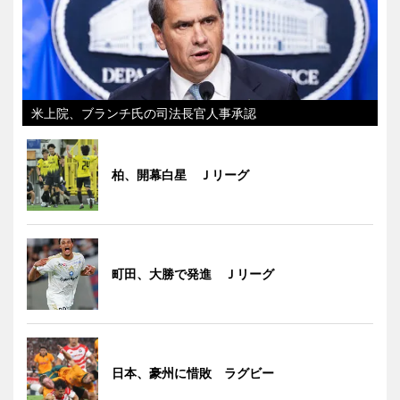
米上院、ブランチ氏の司法長官人事承認
柏、開幕白星 Ｊリーグ
町田、大勝で発進 Ｊリーグ
日本、豪州に惜敗 ラグビー