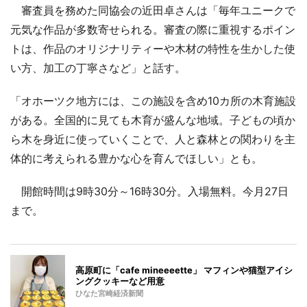
審査員を務めた同協会の近田卓さんは「毎年ユニークで
元気な作品が多数寄せられる。審査の際に重視するポイン
トは、作品のオリジナリティーや木材の特性を生かした使
い方、加工の丁寧さなど」と話す。
「オホーツク地方には、この施設を含め10カ所の木育施設
がある。全国的に見ても木育が盛んな地域。子どもの頃か
ら木を身近に使っていくことで、人と森林との関わりを主
体的に考えられる豊かな心を育んでほしい」とも。
開館時間は9時30分～16時30分。入場無料。今月27日
まで。
高原町に「cafe mineeeette」 マフィンや猫型アイシ
ングクッキーなど用意
ひなた宮崎経済新聞