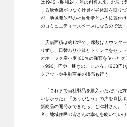
は1949（昭和24）年の創業以来、北見
する飲食店が少なく社員が昼休憩を取りづ
が「地域開放型の社員食堂という位置付け
のコミュニティースペースになるのでは」と
店舗面積は約12坪で、席数はカウンター4
りずし、日替わり小鉢とドリンクをセットに
オホーツク産小麦100％の麺類を使った
（990）円や「豚きのこせいろ」(968
クアウトや生麺商品の販売も行う。
「これまで当社製品を購入いただいた方
いしかった』『ありがとう』の声を直接頂
新商品の開発ができたら」と津村さん。「
者、地域住民の皆さんの幸せを紡いでいけ