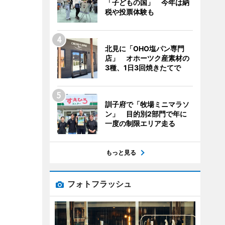
「子どもの国」 今年は納
税や投票体験も
北見に「OHO塩パン専門
店」 オホーツク産素材の
3種、1日3回焼きたてで
訓子府で「牧場ミニマラソ
ン」 目的別2部門で年に
一度の制限エリア走る
もっと見る
フォトフラッシュ