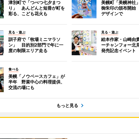
津別町で「つべつ七夕まつ
美幌町「美幌神社
り」 あんどんと短冊が町を
御朱印の頒布開始
彩る、こども花火も
デザインで
見る・遊ぶ
見る・遊ぶ
訓子府で「牧場ミニマラソ
絵本作家・山崎由
ン」 目的別2部門で年に一
ーチャンフォー北
度の制限エリア走る
発売記念イベント
食べる
美幌「ノウベースカフェ」が
半年 野菜中心の料理提供、
交流の場にも
もっと見る