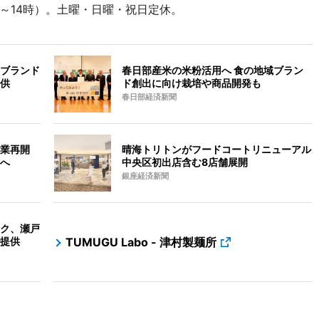
時～14時）。土曜・日曜・祝日定休。
ブランド
春日部産米の米粉活用へ 食の地域ブラン
供
ド創出に向け栽培や商品開発も
春日部経済新聞
業再開
晴海トリトンがフードコートリニューアル
へ
中央区初出店含む8店舗展開
銀座経済新聞
ク、瀬戸
提供
TUMUGU Labo - 津村製麺所