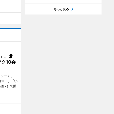
もっと見る
C」、北
ク10会
イシー）」
11日、「い
条西2）で開