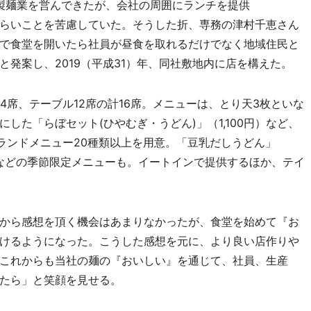
で製麺業を営んできたが、会社の周囲にランチを提供
らいことを苦慮していた。そうした折、専務の津村千恵さん
で食堂を開いたら社員が昼食を取れるだけでなく地域住民と
発案し、2019（平成31）年、同社敷地内に店を構えた。
席、テーブル12席の計16席。メニューは、とり天3枚といな
した「らぼセット(ひやむぎ・うどん)」（1,100円）など、
グランドメニュー20種類以上を用意。「豆乳だしうどん」
円)などの季節限定メニューも。イートインで提供するほか、テイ
から感想を頂く機会はあまりなかったが、食堂を始めて『お
けるようになった。こうした感想を元に、より良い店作りや
これからも当社の麺の『おいしい』を通じて、社員、生産
たら」と笑顔を見せる。