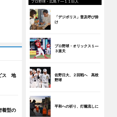
プロ野球・広島７―１１巨人
「デジポリス」普及呼び掛
け
プロ野球・オリックス１―
３楽天
ビス 地
佐野日大、２回戦へ 高校
野球
平和への祈り、灯籠流しに
密着型の