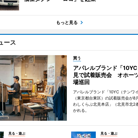
もっと見る
ュース
買う
アパレルブランド「10Y
見で試着販売会 オホーツ
場巡回
アパレルブランド「10YC（テンワ
（東京都台東区）の試着販売会が8月
わしくらぶ北見本店」（北見市北2
かれる。
見る・遊ぶ
見る・遊ぶ