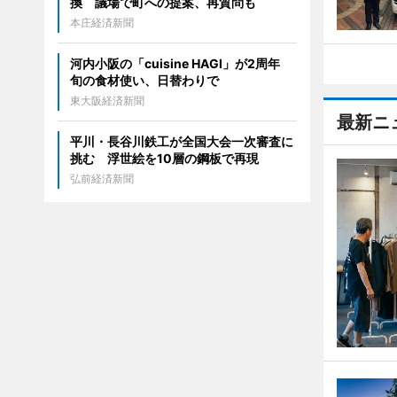
換 議場で町への提案、再質問も
本庄経済新聞
河内小阪の「cuisine HAGI」が2周年
旬の食材使い、日替わりで
東大阪経済新聞
最新ニ
平川・長谷川鉄工が全国大会一次審査に
挑む 浮世絵を10層の鋼板で再現
弘前経済新聞