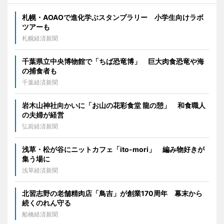
札幌・AOAOで進化学ぶスタンプラリー 小学生向けラボ
ツアーも
札幌経済新聞
千葉県立中央博物館で「ちば恐竜博」 巨大肉食恐竜や海
の捕食者も
千葉経済新聞
岩木山神社向かいに「お山の花彩食堂 龍の憩」 和食職人
の夫婦が経営
弘前経済新聞
浅草・松が谷にニットカフェ「ito-mori」 編み物好きが
集う場に
浅草経済新聞
北習志野の老舗精肉店「鳥吉」が創業170周年 幕末から
続くのれん守る
船橋経済新聞