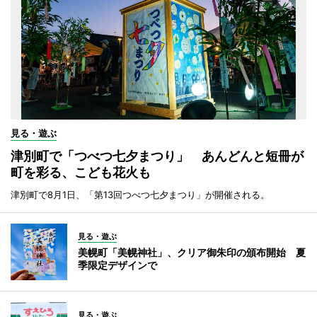
見る・遊ぶ
津別町で「つべつ七夕まつり」 あんどんと短冊が
町を彩る、こども花火も
津別町で8月1日、「第13回つべつ七夕まつり」が開催される。
見る・遊ぶ
美幌町「美幌神社」、クリア御朱印の頒布開始 夏
季限定デザインで
見る・遊ぶ