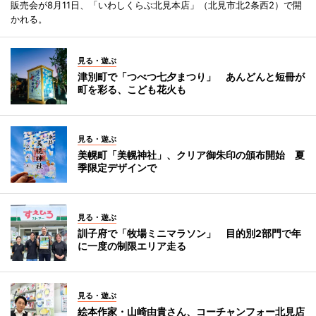
販売会が8月11日、「いわしくらぶ北見本店」（北見市北2条西2）で開
かれる。
見る・遊ぶ
津別町で「つべつ七夕まつり」 あんどんと短冊が
町を彩る、こども花火も
見る・遊ぶ
美幌町「美幌神社」、クリア御朱印の頒布開始 夏
季限定デザインで
見る・遊ぶ
訓子府で「牧場ミニマラソン」 目的別2部門で年
に一度の制限エリア走る
見る・遊ぶ
絵本作家・山崎由貴さん、コーチャンフォー北見店