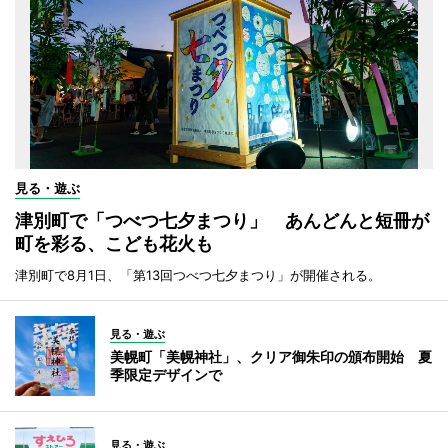
見る・遊ぶ
津別町で「つべつ七夕まつり」 あんどんと短冊が
町を彩る、こども花火も
津別町で8月1日、「第13回つべつ七夕まつり」が開催される。
見る・遊ぶ
美幌町「美幌神社」、クリア御朱印の頒布開始 夏
季限定デザインで
見る・遊ぶ