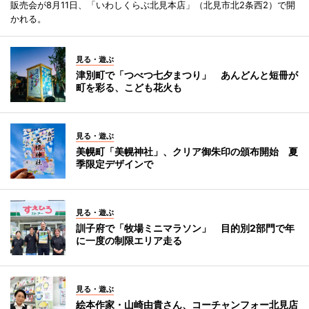
販売会が8月11日、「いわしくらぶ北見本店」（北見市北2条西2）で開
かれる。
見る・遊ぶ
津別町で「つべつ七夕まつり」 あんどんと短冊が
町を彩る、こども花火も
見る・遊ぶ
美幌町「美幌神社」、クリア御朱印の頒布開始 夏
季限定デザインで
見る・遊ぶ
訓子府で「牧場ミニマラソン」 目的別2部門で年
に一度の制限エリア走る
見る・遊ぶ
絵本作家・山崎由貴さん、コーチャンフォー北見店