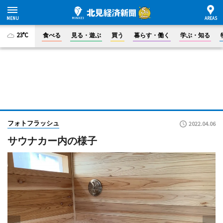
23°C
食べる
見る・遊ぶ
買う
暮らす・働く
学ぶ・知る
フォトフラッシュ
2022.04.06
サウナカー内の様子