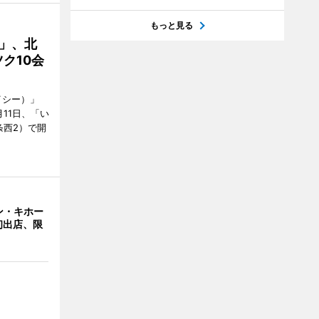
もっと見る
C」、北
ク10会
イシー）」
11日、「い
条西2）で開
ン・キホー
初出店、限