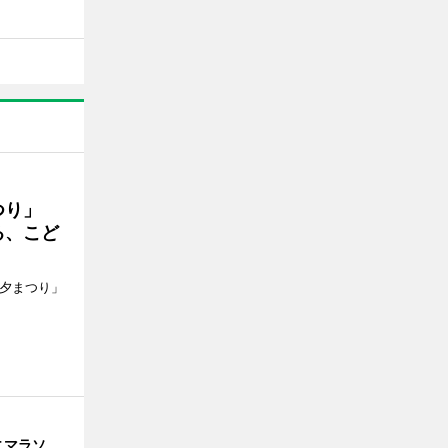
まつり」
る、こど
七夕まつり」
ニマラソ