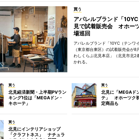
買う
アパレルブランド「10Y
見で試着販売会 オホーツ
場巡回
アパレルブランド「10YC（テンワ
（東京都台東区）の試着販売会が8月
わしくらぶ北見本店」（北見市北2
かれる。
買う
買う
北見経済新聞・上半期PVラン
北見に「MEGAド
キング1位は「MEGAドン・
テ」 オホーツク
キホーテ」
定商品も
買う
北見にインテリアショップ
「クラフトネス」 ナチュラ