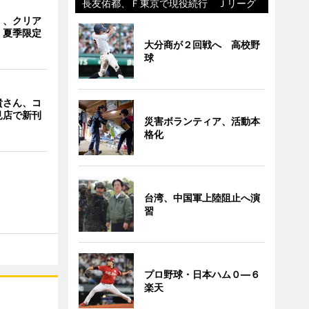
長友佑都、Ｆ東京で現役続行 Ｊリーグ
」、クリア
 夏季限定
大分商が２回戦へ 高校野
球
貴さん、コ
見店で新刊
災害ボランティア、活動本
格化
台湾、中国軍上陸阻止へ演
習
プロ野球・日本ハム０―６
楽天