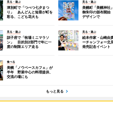
見る・遊ぶ
見る・遊ぶ
津別町で「つべつ七夕まつ
美幌町「美幌神社
り」 あんどんと短冊が町を
御朱印の頒布開始
彩る、こども花火も
デザインで
見る・遊ぶ
見る・遊ぶ
訓子府で「牧場ミニマラソ
絵本作家・山崎由
ン」 目的別2部門で年に一
ーチャンフォー北
度の制限エリア走る
発売記念イベント
食べる
美幌「ノウベースカフェ」が
半年 野菜中心の料理提供、
交流の場にも
もっと見る