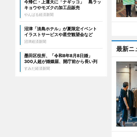
今帰仁・上運天に「ナギッコ」 島ラッ
キョウやモズクの加工品販売
やんばる経済新聞
沼津「淡島ホテル」が夏限定イベント
イラストサービスや星空観望会など
沼津経済新聞
最新ニ
墨田区役所、「令和8年8月8日婚」
300人超が婚姻届、開庁前から長い列
すみだ経済新聞