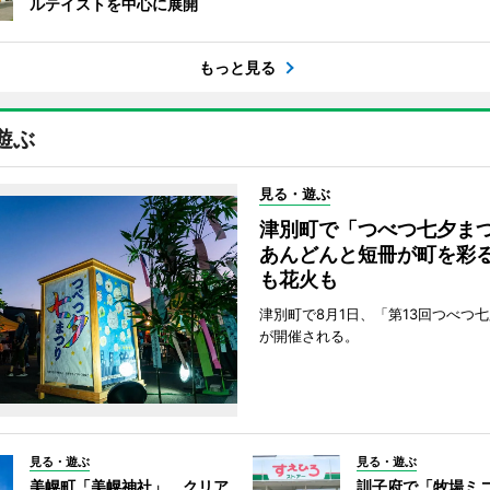
ルテイストを中心に展開
もっと見る
遊ぶ
見る・遊ぶ
津別町で「つべつ七夕
あんどんと短冊が町を彩
も花火も
津別町で8月1日、「第13回つべつ
が開催される。
見る・遊ぶ
見る・遊ぶ
美幌町「美幌神社」、クリア
訓子府で「牧場ミ