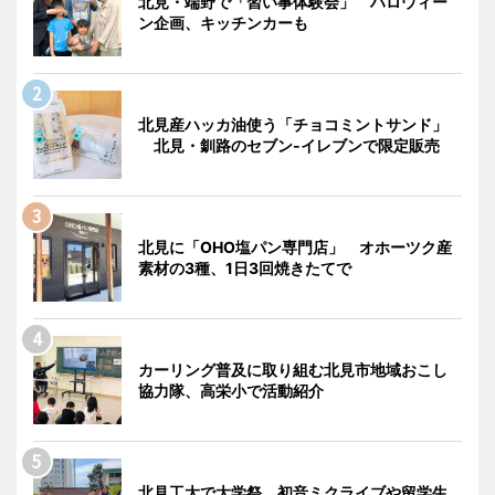
北見・端野で「習い事体験会」 ハロウィー
ン企画、キッチンカーも
北見産ハッカ油使う「チョコミントサンド」
北見・釧路のセブン-イレブンで限定販売
北見に「OHO塩パン専門店」 オホーツク産
素材の3種、1日3回焼きたてで
カーリング普及に取り組む北見市地域おこし
協力隊、高栄小で活動紹介
北見工大で大学祭 初音ミクライブや留学生