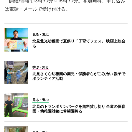
開催時間は13時30分～15時30分。参加無料。申し込み
は電話・メールで受け付ける。
見る・遊ぶ
北見北光幼稚園で夏祭り「子育てフェス」 映画上映会
も
学ぶ・知る
北見さくら幼稚園の園児・保護者らがごみ拾い 親子で
ボランティア活動
見る・遊ぶ
北見のトランポリンパークを無料貸し切り 全道の保育
園・幼稚園対象に希望園募る