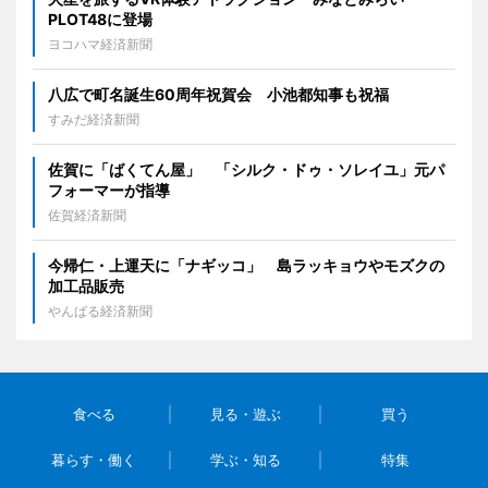
PLOT48に登場
ヨコハマ経済新聞
八広で町名誕生60周年祝賀会 小池都知事も祝福
すみだ経済新聞
佐賀に「ばくてん屋」 「シルク・ドゥ・ソレイユ」元パ
フォーマーが指導
佐賀経済新聞
今帰仁・上運天に「ナギッコ」 島ラッキョウやモズクの
加工品販売
やんばる経済新聞
食べる
見る・遊ぶ
買う
暮らす・働く
学ぶ・知る
特集