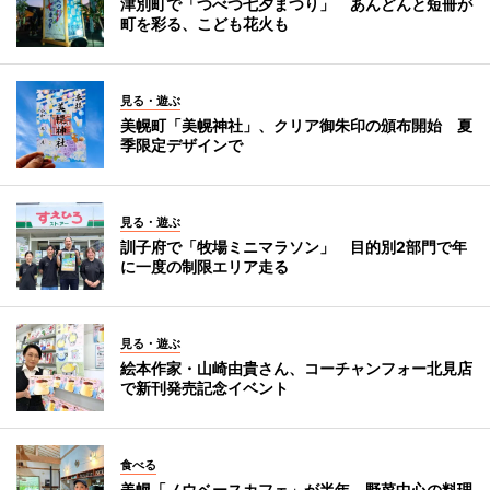
津別町で「つべつ七夕まつり」 あんどんと短冊が
町を彩る、こども花火も
見る・遊ぶ
美幌町「美幌神社」、クリア御朱印の頒布開始 夏
季限定デザインで
見る・遊ぶ
訓子府で「牧場ミニマラソン」 目的別2部門で年
に一度の制限エリア走る
見る・遊ぶ
絵本作家・山崎由貴さん、コーチャンフォー北見店
で新刊発売記念イベント
食べる
美幌「ノウベースカフェ」が半年 野菜中心の料理