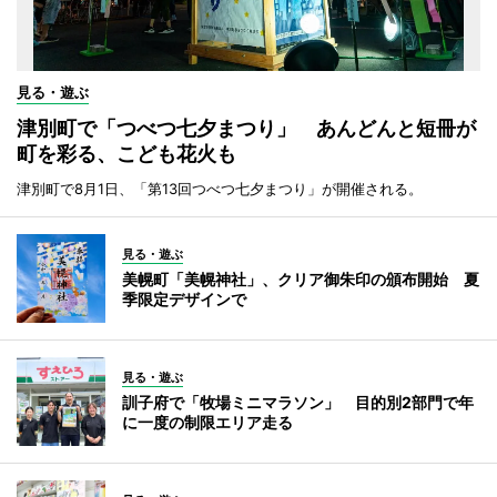
見る・遊ぶ
津別町で「つべつ七夕まつり」 あんどんと短冊が
町を彩る、こども花火も
津別町で8月1日、「第13回つべつ七夕まつり」が開催される。
見る・遊ぶ
美幌町「美幌神社」、クリア御朱印の頒布開始 夏
季限定デザインで
見る・遊ぶ
訓子府で「牧場ミニマラソン」 目的別2部門で年
に一度の制限エリア走る