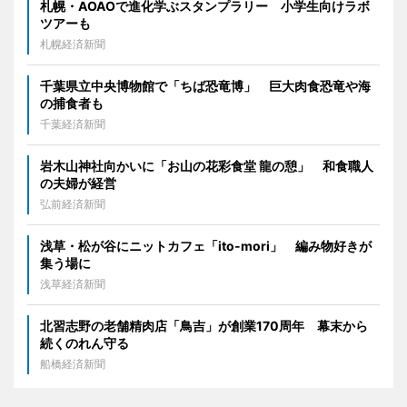
札幌・AOAOで進化学ぶスタンプラリー 小学生向けラボ
ツアーも
札幌経済新聞
千葉県立中央博物館で「ちば恐竜博」 巨大肉食恐竜や海
の捕食者も
千葉経済新聞
岩木山神社向かいに「お山の花彩食堂 龍の憩」 和食職人
の夫婦が経営
弘前経済新聞
浅草・松が谷にニットカフェ「ito-mori」 編み物好きが
集う場に
浅草経済新聞
北習志野の老舗精肉店「鳥吉」が創業170周年 幕末から
続くのれん守る
船橋経済新聞