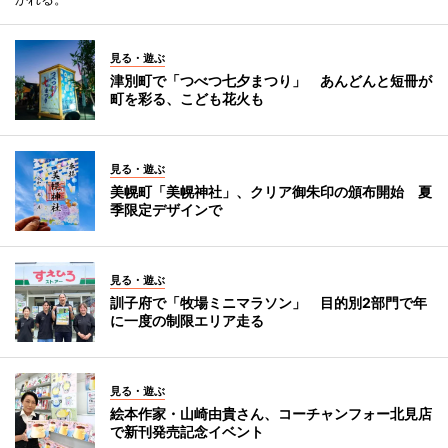
見る・遊ぶ
津別町で「つべつ七夕まつり」 あんどんと短冊が
町を彩る、こども花火も
見る・遊ぶ
美幌町「美幌神社」、クリア御朱印の頒布開始 夏
季限定デザインで
見る・遊ぶ
訓子府で「牧場ミニマラソン」 目的別2部門で年
に一度の制限エリア走る
見る・遊ぶ
絵本作家・山崎由貴さん、コーチャンフォー北見店
で新刊発売記念イベント