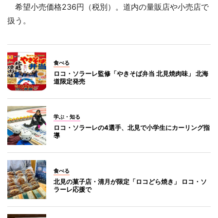
希望小売価格236円（税別）。道内の量販店や小売店で
扱う。
食べる
ロコ・ソラーレ監修「やきそば弁当 北見焼肉味」 北海
道限定発売
学ぶ・知る
ロコ・ソラーレの4選手、北見で小学生にカーリング指
導
食べる
北見の菓子店・清月が限定「ロコどら焼き」 ロコ・ソ
ラーレ応援で