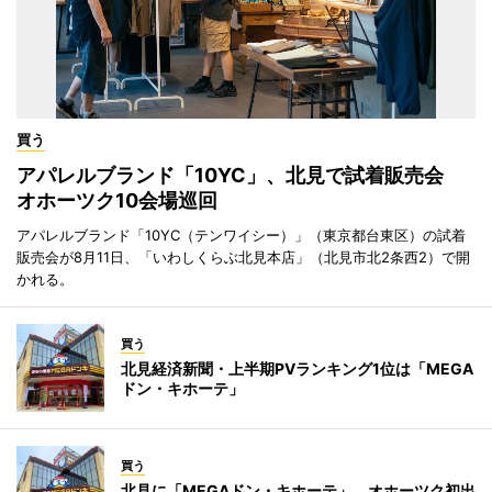
買う
アパレルブランド「10YC」、北見で試着販売会
オホーツク10会場巡回
アパレルブランド「10YC（テンワイシー）」（東京都台東区）の試着
販売会が8月11日、「いわしくらぶ北見本店」（北見市北2条西2）で開
かれる。
買う
北見経済新聞・上半期PVランキング1位は「MEGA
ドン・キホーテ」
買う
北見に「MEGAドン・キホーテ」 オホーツク初出