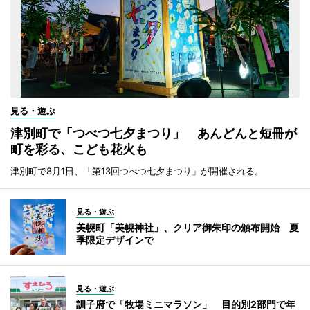
見る・遊ぶ
津別町で「つべつ七夕まつり」 あんどんと短冊が
町を彩る、こども花火も
津別町で8月1日、「第13回つべつ七夕まつり」が開催される。
見る・遊ぶ
美幌町「美幌神社」、クリア御朱印の頒布開始 夏
季限定デザインで
見る・遊ぶ
訓子府で「牧場ミニマラソン」 目的別2部門で年