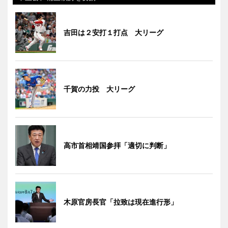
吉田は２安打１打点 大リーグ
千賀の力投 大リーグ
高市首相靖国参拝「適切に判断」
木原官房長官「拉致は現在進行形」