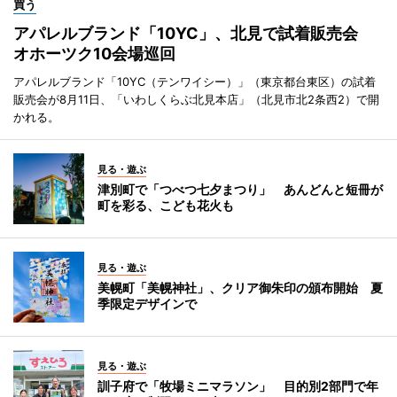
買う
アパレルブランド「10YC」、北見で試着販売会
オホーツク10会場巡回
アパレルブランド「10YC（テンワイシー）」（東京都台東区）の試着
販売会が8月11日、「いわしくらぶ北見本店」（北見市北2条西2）で開
かれる。
見る・遊ぶ
津別町で「つべつ七夕まつり」 あんどんと短冊が
町を彩る、こども花火も
見る・遊ぶ
美幌町「美幌神社」、クリア御朱印の頒布開始 夏
季限定デザインで
見る・遊ぶ
訓子府で「牧場ミニマラソン」 目的別2部門で年