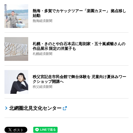
熱海・多賀でカヤックツアー「楽園カヌー」 拠点移し
始動
熱海経済新聞
札幌・きのとや白石本店に彫刻家・五十嵐威暢さんの
作品展示 限定の洋菓子も
札幌経済新聞
秩父宮記念市民会館で舞台体験を 児童向け夏休みワー
クショップ開講へ
秩父経済新聞
北網圏北見文化センター