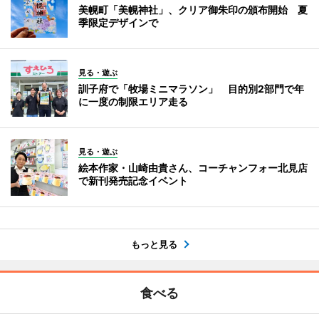
美幌町「美幌神社」、クリア御朱印の頒布開始 夏
季限定デザインで
見る・遊ぶ
訓子府で「牧場ミニマラソン」 目的別2部門で年
に一度の制限エリア走る
見る・遊ぶ
絵本作家・山崎由貴さん、コーチャンフォー北見店
で新刊発売記念イベント
もっと見る
食べる