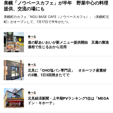
美幌「ノウベースカフェ」が半年 野菜中心の料理
提供、交流の場にも
美幌町のカフェ「NOU BASE CAFE（ノウベースカフェ）」（美幌町元
町）がオープンして、7月17日で半年がたつ。
食べる
道の駅あいおいが新メニュー提供開始 豆腐の製造
過程で生じるおから活用
食べる
北見に「OHO塩パン専門店」 オホーツク産素材
の3種、1日3回焼きたてで
食べる
北見経済新聞・上半期PVランキング1位は「MEGA
ドン・キホーテ」