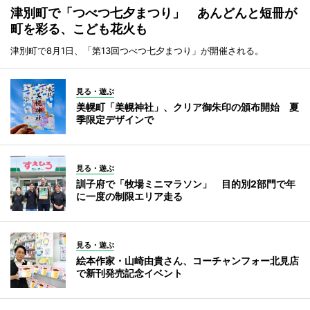
津別町で「つべつ七夕まつり」 あんどんと短冊が
町を彩る、こども花火も
津別町で8月1日、「第13回つべつ七夕まつり」が開催される。
見る・遊ぶ
美幌町「美幌神社」、クリア御朱印の頒布開始 夏
季限定デザインで
見る・遊ぶ
訓子府で「牧場ミニマラソン」 目的別2部門で年
に一度の制限エリア走る
見る・遊ぶ
絵本作家・山崎由貴さん、コーチャンフォー北見店
で新刊発売記念イベント