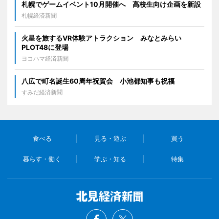
札幌でゲームイベント10月開催へ 高校生向け企画を新設
札幌経済新聞
火星を旅するVR体験アトラクション みなとみらい
PLOT48に登場
ヨコハマ経済新聞
八広で町名誕生60周年祝賀会 小池都知事も祝福
すみだ経済新聞
食べる
見る・遊ぶ
買う
暮らす・働く
学ぶ・知る
特集