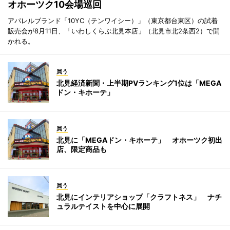
オホーツク10会場巡回
アパレルブランド「10YC（テンワイシー）」（東京都台東区）の試着
販売会が8月11日、「いわしくらぶ北見本店」（北見市北2条西2）で開
かれる。
買う
北見経済新聞・上半期PVランキング1位は「MEGA
ドン・キホーテ」
買う
北見に「MEGAドン・キホーテ」 オホーツク初出
店、限定商品も
買う
北見にインテリアショップ「クラフトネス」 ナチ
ュラルテイストを中心に展開