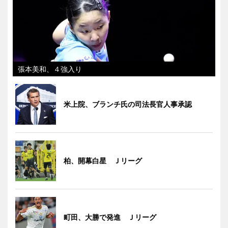
張本美和、４強入り
米上院、ブランチ氏の司法長官人事承認
柏、開幕白星 Ｊリーグ
町田、大勝で発進 Ｊリーグ