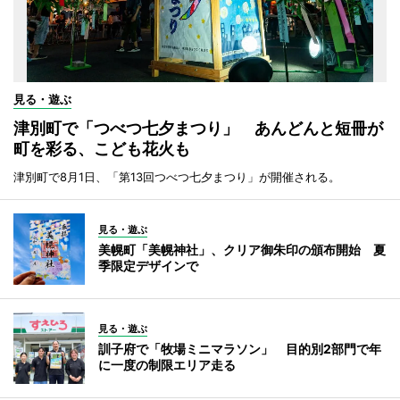
見る・遊ぶ
津別町で「つべつ七夕まつり」 あんどんと短冊が
町を彩る、こども花火も
津別町で8月1日、「第13回つべつ七夕まつり」が開催される。
見る・遊ぶ
美幌町「美幌神社」、クリア御朱印の頒布開始 夏
季限定デザインで
見る・遊ぶ
訓子府で「牧場ミニマラソン」 目的別2部門で年
に一度の制限エリア走る