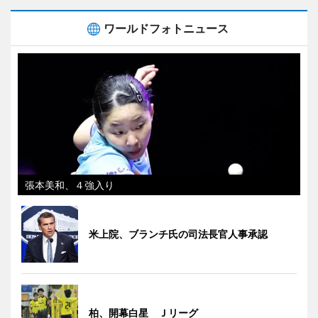
ワールドフォトニュース
張本美和、４強入り
米上院、ブランチ氏の司法長官人事承認
柏、開幕白星 Ｊリーグ