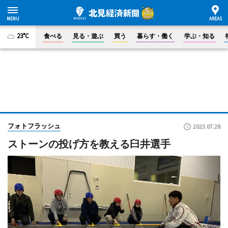
23°C
食べる
見る・遊ぶ
買う
暮らす・働く
学ぶ・知る
フォトフラッシュ
2023.07.28
ストーンの投げ方を教える臼井選手