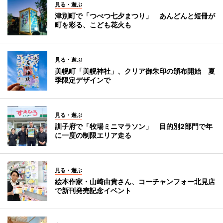
見る・遊ぶ
津別町で「つべつ七夕まつり」 あんどんと短冊が
町を彩る、こども花火も
見る・遊ぶ
美幌町「美幌神社」、クリア御朱印の頒布開始 夏
季限定デザインで
見る・遊ぶ
訓子府で「牧場ミニマラソン」 目的別2部門で年
に一度の制限エリア走る
見る・遊ぶ
絵本作家・山崎由貴さん、コーチャンフォー北見店
で新刊発売記念イベント