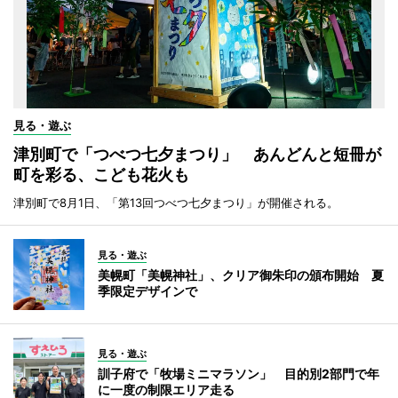
見る・遊ぶ
津別町で「つべつ七夕まつり」 あんどんと短冊が
町を彩る、こども花火も
津別町で8月1日、「第13回つべつ七夕まつり」が開催される。
見る・遊ぶ
美幌町「美幌神社」、クリア御朱印の頒布開始 夏
季限定デザインで
見る・遊ぶ
訓子府で「牧場ミニマラソン」 目的別2部門で年
に一度の制限エリア走る