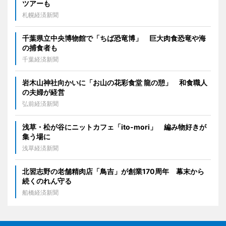
ツアーも
札幌経済新聞
千葉県立中央博物館で「ちば恐竜博」 巨大肉食恐竜や海
の捕食者も
千葉経済新聞
岩木山神社向かいに「お山の花彩食堂 龍の憩」 和食職人
の夫婦が経営
弘前経済新聞
浅草・松が谷にニットカフェ「ito-mori」 編み物好きが
集う場に
浅草経済新聞
北習志野の老舗精肉店「鳥吉」が創業170周年 幕末から
続くのれん守る
船橋経済新聞