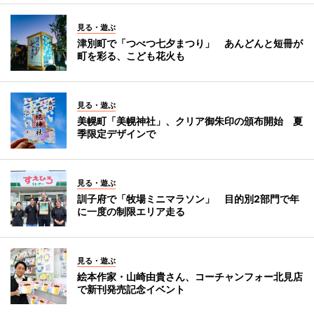
見る・遊ぶ
津別町で「つべつ七夕まつり」 あんどんと短冊が
町を彩る、こども花火も
見る・遊ぶ
美幌町「美幌神社」、クリア御朱印の頒布開始 夏
季限定デザインで
見る・遊ぶ
訓子府で「牧場ミニマラソン」 目的別2部門で年
に一度の制限エリア走る
見る・遊ぶ
絵本作家・山崎由貴さん、コーチャンフォー北見店
で新刊発売記念イベント