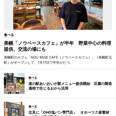
食べる
美幌「ノウベースカフェ」が半年 野菜中心の料理
提供、交流の場にも
美幌町のカフェ「NOU BASE CAFE（ノウベースカフェ）」（美幌町元
町）がオープンして、7月17日で半年がたつ。
食べる
道の駅あいおいが新メニュー提供開始 豆腐の製造
過程で生じるおから活用
食べる
北見に「OHO塩パン専門店」 オホーツク産素材