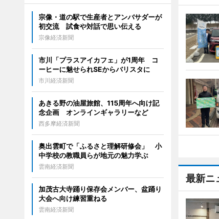
宗像・道の駅で生産者とアンバサダーが
初交流 試食や対話で思い伝える
宗像経済新聞
市川「プラスアイカフェ」が1周年 コ
ーヒーに魅せられSEからバリスタに
市川経済新聞
あきる野の油屋旅館、115周年へ向け記
念企画 オンラインギャラリーなど
西多摩経済新聞
奥出雲町で「ふるさと理解研修会」 小
中学校の教職員らが地元の魅力学ぶ
雲南経済新聞
最新ニ
加茂古大寺踊り保存会メンバー、盆踊り
大会へ向け練習重ねる
雲南経済新聞