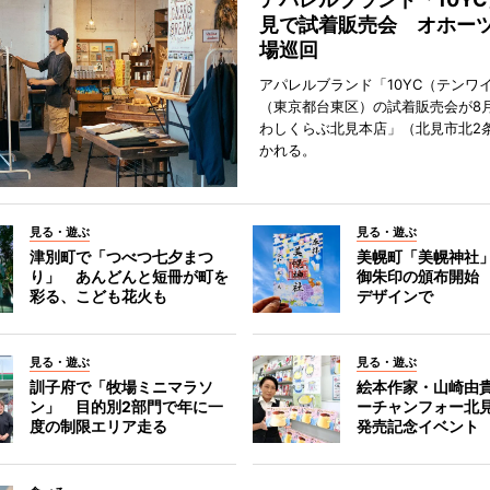
見で試着販売会 オホーツ
場巡回
アパレルブランド「10YC（テンワ
（東京都台東区）の試着販売会が8月
わしくらぶ北見本店」（北見市北2
かれる。
見る・遊ぶ
見る・遊ぶ
津別町で「つべつ七夕まつ
美幌町「美幌神社
り」 あんどんと短冊が町を
御朱印の頒布開始
彩る、こども花火も
デザインで
見る・遊ぶ
見る・遊ぶ
訓子府で「牧場ミニマラソ
絵本作家・山崎由
ン」 目的別2部門で年に一
ーチャンフォー北
度の制限エリア走る
発売記念イベント