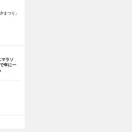
七夕まつり」
ニマラソ
門で年に一
る