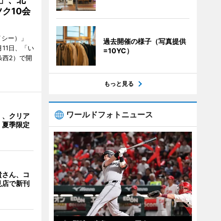
ク10会
イシー）」
過去開催の様子（写真提供
11日、「い
=10YC）
条西2）で開
もっと見る
ワールドフォトニュース
」、クリア
 夏季限定
貴さん、コ
見店で新刊