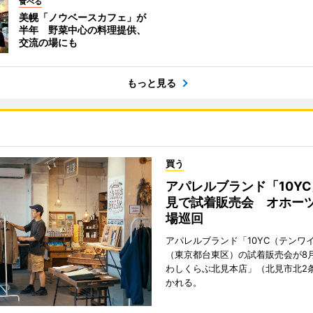
食べる
美幌「ノウベースカフェ」が
半年 野菜中心の料理提供、
交流の場にも
もっと見る
買う
アパレルブランド「10Y
見で試着販売会 オホーツ
場巡回
アパレルブランド「10YC（テンワ
（東京都台東区）の試着販売会が8月
わしくらぶ北見本店」（北見市北2
かれる。