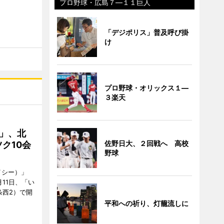
プロ野球・広島７―１１巨人
「デジポリス」普及呼び掛
け
プロ野球・オリックス１―
３楽天
C」、北
佐野日大、２回戦へ 高校
ク10会
野球
イシー）」
11日、「い
条西2）で開
平和への祈り、灯籠流しに