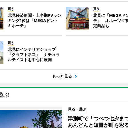
買う
買う
北見経済新聞・上半期PVラン
北見に「MEGAド
キング1位は「MEGAドン・
テ」 オホーツク
キホーテ」
定商品も
買う
北見にインテリアショップ
「クラフトネス」 ナチュラ
ルテイストを中心に展開
もっと見る
遊ぶ
見る・遊ぶ
津別町で「つべつ七夕
あんどんと短冊が町を彩