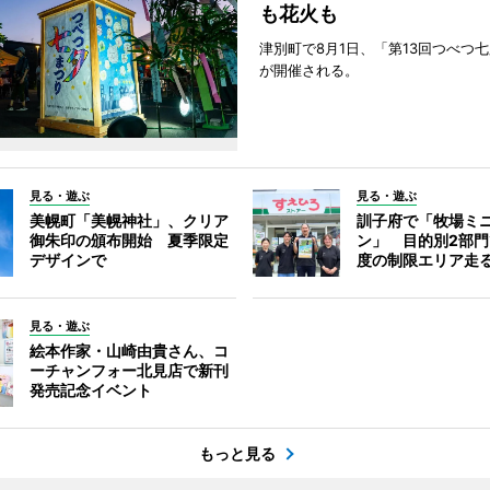
も花火も
津別町で8月1日、「第13回つべつ
が開催される。
見る・遊ぶ
見る・遊ぶ
美幌町「美幌神社」、クリア
訓子府で「牧場ミ
御朱印の頒布開始 夏季限定
ン」 目的別2部
デザインで
度の制限エリア走
見る・遊ぶ
絵本作家・山崎由貴さん、コ
ーチャンフォー北見店で新刊
発売記念イベント
もっと見る