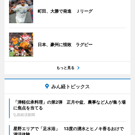
町田、大勝で発進 Ｊリーグ
日本、豪州に惜敗 ラグビー
もっと見る
みん経トピックス
「津軽伝承料理」の第2弾 正月や盆、農事など人が集う場
に焦点を当てる
弘前経済新聞
星野エリアで「足水浴」 13度の湧水とヒノキ香るおけで
清涼体験