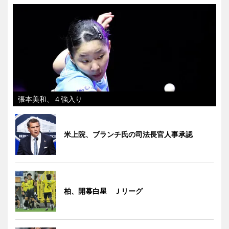
張本美和、４強入り
米上院、ブランチ氏の司法長官人事承認
柏、開幕白星 Ｊリーグ