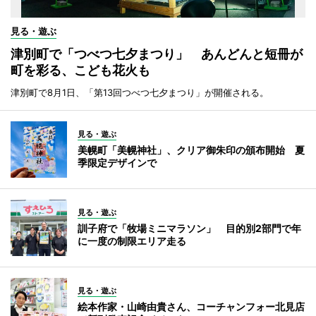
見る・遊ぶ
津別町で「つべつ七夕まつり」 あんどんと短冊が
町を彩る、こども花火も
津別町で8月1日、「第13回つべつ七夕まつり」が開催される。
見る・遊ぶ
美幌町「美幌神社」、クリア御朱印の頒布開始 夏
季限定デザインで
見る・遊ぶ
訓子府で「牧場ミニマラソン」 目的別2部門で年
に一度の制限エリア走る
見る・遊ぶ
絵本作家・山崎由貴さん、コーチャンフォー北見店