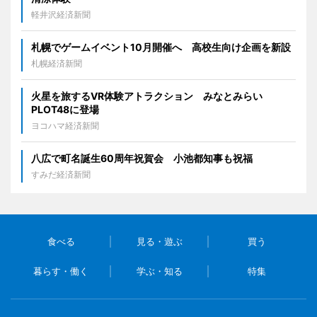
軽井沢経済新聞
札幌でゲームイベント10月開催へ 高校生向け企画を新設
札幌経済新聞
火星を旅するVR体験アトラクション みなとみらい
PLOT48に登場
ヨコハマ経済新聞
八広で町名誕生60周年祝賀会 小池都知事も祝福
すみだ経済新聞
食べる
見る・遊ぶ
買う
暮らす・働く
学ぶ・知る
特集