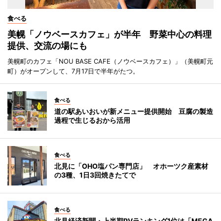
食べる
美幌「ノウベースカフェ」が半年 野菜中心の料理
提供、交流の場にも
美幌町のカフェ「NOU BASE CAFE（ノウベースカフェ）」（美幌町元
町）がオープンして、7月17日で半年がたつ。
食べる
道の駅あいおいが新メニュー提供開始 豆腐の製造
過程で生じるおから活用
食べる
北見に「OHO塩パン専門店」 オホーツク産素材
の3種、1日3回焼きたてで
食べる
北見経済新聞・上半期PVランキング1位は「MEGA