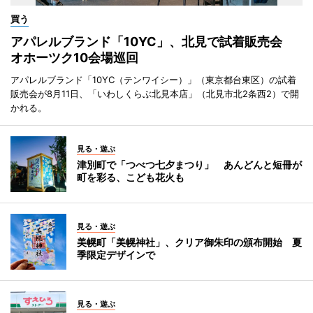
買う
アパレルブランド「10YC」、北見で試着販売会
オホーツク10会場巡回
アパレルブランド「10YC（テンワイシー）」（東京都台東区）の試着
販売会が8月11日、「いわしくらぶ北見本店」（北見市北2条西2）で開
かれる。
見る・遊ぶ
津別町で「つべつ七夕まつり」 あんどんと短冊が
町を彩る、こども花火も
見る・遊ぶ
美幌町「美幌神社」、クリア御朱印の頒布開始 夏
季限定デザインで
見る・遊ぶ