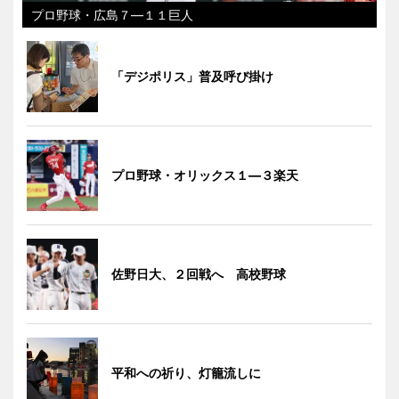
プロ野球・広島７―１１巨人
「デジポリス」普及呼び掛け
プロ野球・オリックス１―３楽天
佐野日大、２回戦へ 高校野球
平和への祈り、灯籠流しに