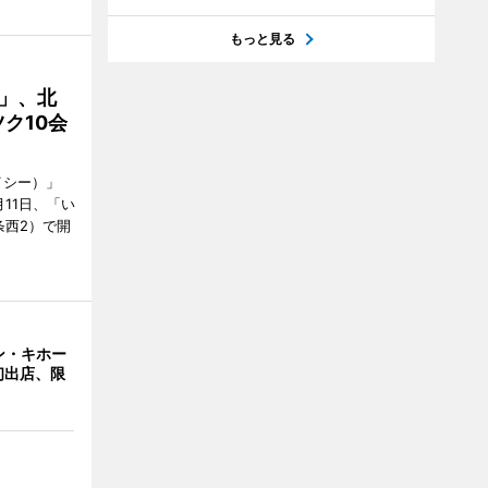
もっと見る
C」、北
ク10会
イシー）」
11日、「い
条西2）で開
ン・キホー
初出店、限