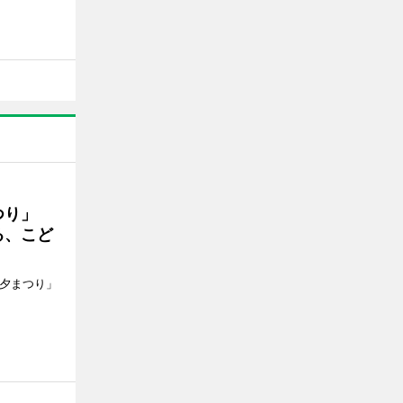
まつり」
る、こど
七夕まつり」