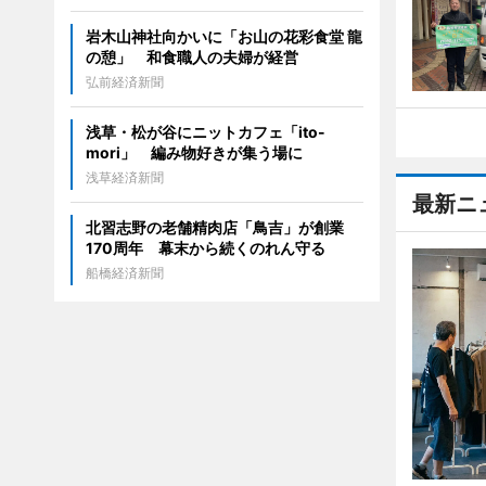
岩木山神社向かいに「お山の花彩食堂 龍
の憩」 和食職人の夫婦が経営
弘前経済新聞
浅草・松が谷にニットカフェ「ito-
mori」 編み物好きが集う場に
浅草経済新聞
最新ニ
北習志野の老舗精肉店「鳥吉」が創業
170周年 幕末から続くのれん守る
船橋経済新聞