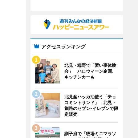
アクセスランキング
北見・端野で「習い事体験
会」 ハロウィーン企画、
キッチンカーも
北見産ハッカ油使う「チョ
コミントサンド」 北見・
釧路のセブン-イレブンで限
定販売
訓子府で「牧場ミニマラソ