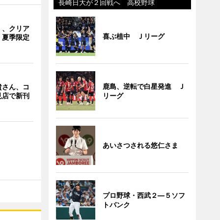
長崎日大が２回戦へ 高校野球
」、クリア
喜ぶ植中 Ｊリーグ
 夏季限定
鹿島、逆転で白星発進 Ｊ
貴さん、コ
見店で新刊
リーグ
あいさつされる悠仁さま
プロ野球・西武２―５ソフ
トバンク