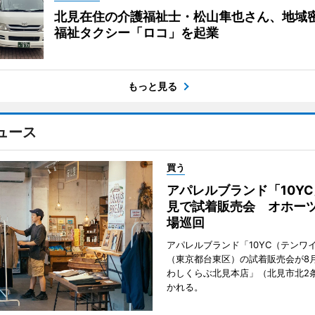
北見在住の介護福祉士・松山隼也さん、地域
福祉タクシー「ロコ」を起業
もっと見る
ュース
買う
アパレルブランド「10Y
見で試着販売会 オホーツ
場巡回
アパレルブランド「10YC（テンワ
（東京都台東区）の試着販売会が8月
わしくらぶ北見本店」（北見市北2
かれる。