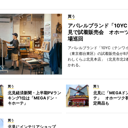
買う
アパレルブランド「10Y
見で試着販売会 オホーツ
場巡回
アパレルブランド「10YC（テンワ
（東京都台東区）の試着販売会が8月
わしくらぶ北見本店」（北見市北2
かれる。
買う
買う
北見経済新聞・上半期PVラン
北見に「MEGAド
キング1位は「MEGAドン・
テ」 オホーツク
キホーテ」
定商品も
買う
北見にインテリアショップ