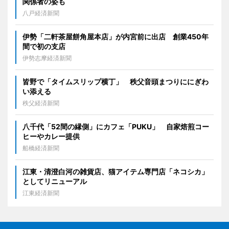
関係者の姿も
八戸経済新聞
伊勢「二軒茶屋餅角屋本店」が内宮前に出店 創業450年
間で初の支店
伊勢志摩経済新聞
皆野で「タイムスリップ横丁」 秩父音頭まつりににぎわ
い添える
秩父経済新聞
八千代「52間の縁側」にカフェ「PUKU」 自家焙煎コー
ヒーやカレー提供
船橋経済新聞
江東・清澄白河の雑貨店、猫アイテム専門店「ネコシカ」
としてリニューアル
江東経済新聞