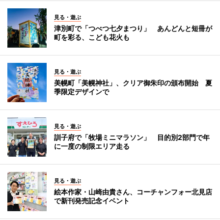
見る・遊ぶ
津別町で「つべつ七夕まつり」 あんどんと短冊が
町を彩る、こども花火も
見る・遊ぶ
美幌町「美幌神社」、クリア御朱印の頒布開始 夏
季限定デザインで
見る・遊ぶ
訓子府で「牧場ミニマラソン」 目的別2部門で年
に一度の制限エリア走る
見る・遊ぶ
絵本作家・山崎由貴さん、コーチャンフォー北見店
で新刊発売記念イベント